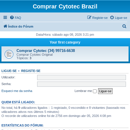
Comprar Cytotec Brazil
FAQ
Registe-se
Ligue-se
P
Índice do Fórum
e
Data/Hora: sábado ago 08, 2026 3:21 pm
s
Your first category
q
Comprar Cytotec (34) 99716-6638
u
Comprar Cytotec Original
Tópicos:
3
i
s
LIGUE-SE
•
REGISTE-SE
a
Utilizador:
r
Senha:
Esqueci-me da senha
Lembrar-me
QUEM ESTÁ LIGADO:
No total, há
9
utilizadores ligados :: 1 registado, 0 escondido e 8 visitantes (baseado nos
utilizadores ativos nos últimos 5 minutos)
O recorde de utilizadores online foi de 2756 em domingo abr 05, 2026 4:08 pm
ESTATÍSTICAS DO FÓRUM: