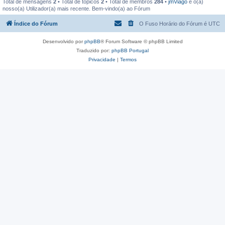
Total de mensagens
2
• Total de tópicos
2
• Total de membros
284
•
jmViago
é o(a)
nosso(a) Utilizador(a) mais recente. Bem-vindo(a) ao Fórum
Índice do Fórum
O Fuso Horário do Fórum é
UTC
Desenvolvido por
phpBB
® Forum Software © phpBB Limited
Traduzido por:
phpBB Portugal
Privacidade
|
Termos