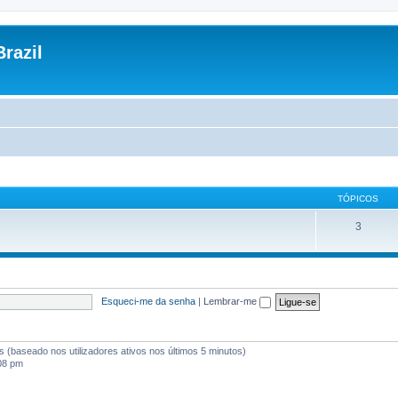
razil
TÓPICOS
3
Esqueci-me da senha
|
Lembrar-me
tes (baseado nos utilizadores ativos nos últimos 5 minutos)
:08 pm