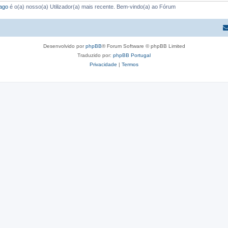
ago
é o(a) nosso(a) Utilizador(a) mais recente. Bem-vindo(a) ao Fórum
Desenvolvido por
phpBB
® Forum Software © phpBB Limited
Traduzido por:
phpBB Portugal
Privacidade
|
Termos