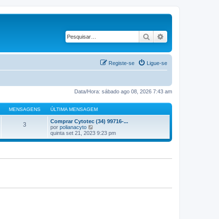
Pesquisar
Pesquisa avançad
Registe-se
Ligue-se
Data/Hora: sábado ago 08, 2026 7:43 am
MENSAGENS
ÚLTIMA MENSAGEM
Comprar Cytotec (34) 99716-...
3
V
por
polianacyto
e
quinta set 21, 2023 9:23 pm
j
a
a
ú
l
t
i
m
a
M
e
n
s
a