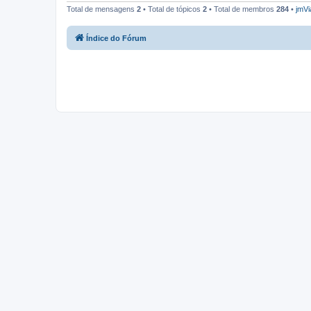
Total de mensagens
2
• Total de tópicos
2
• Total de membros
284
•
jmVi
Índice do Fórum