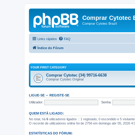
Comprar Cytotec B
Comprar Cytotec Brazil
Links rápidos
FAQ
Índice do Fórum
YOUR FIRST CATEGORY
Comprar Cytotec (34) 99716-6638
Comprar Cytotec Original
LIGUE-SE
•
REGISTE-SE
Utilizador:
Senha:
QUEM ESTÁ LIGADO:
No total, há
6
utilizadores ligados :: 1 registado, 0 escondido e 5 visitan
O recorde de utilizadores online foi de 2756 em domingo abr 05, 2026 4
ESTATÍSTICAS DO FÓRUM: