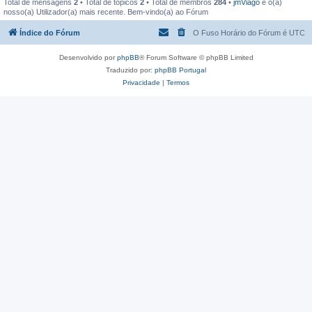
Total de mensagens
2
• Total de tópicos
2
• Total de membros
284
•
jmViago
é o(a)
nosso(a) Utilizador(a) mais recente. Bem-vindo(a) ao Fórum
Índice do Fórum
O Fuso Horário do Fórum é
UTC
Desenvolvido por
phpBB
® Forum Software © phpBB Limited
Traduzido por:
phpBB Portugal
Privacidade
|
Termos