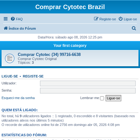
Comprar Cytotec Brazil
FAQ
Registe-se
Ligue-se
P
Índice do Fórum
e
Data/Hora: sábado ago 08, 2026 12:25 pm
s
Your first category
q
Comprar Cytotec (34) 99716-6638
u
Comprar Cytotec Original
Tópicos:
3
i
s
LIGUE-SE
•
REGISTE-SE
a
Utilizador:
r
Senha:
Esqueci-me da senha
Lembrar-me
QUEM ESTÁ LIGADO:
No total, há
9
utilizadores ligados :: 1 registado, 0 escondido e 8 visitantes (baseado nos
utilizadores ativos nos últimos 5 minutos)
O recorde de utilizadores online foi de 2756 em domingo abr 05, 2026 4:08 pm
ESTATÍSTICAS DO FÓRUM: