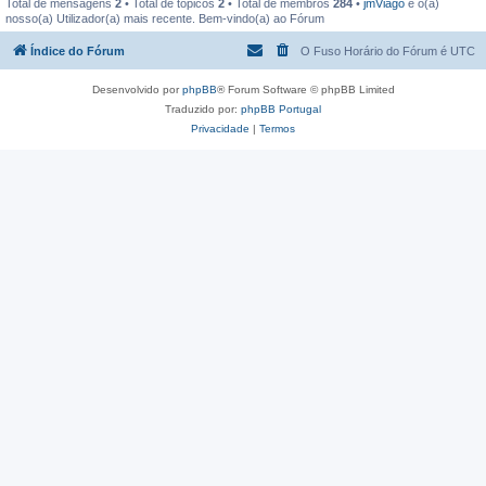
Total de mensagens
2
• Total de tópicos
2
• Total de membros
284
•
jmViago
é o(a)
nosso(a) Utilizador(a) mais recente. Bem-vindo(a) ao Fórum
Índice do Fórum
O Fuso Horário do Fórum é
UTC
Desenvolvido por
phpBB
® Forum Software © phpBB Limited
Traduzido por:
phpBB Portugal
Privacidade
|
Termos