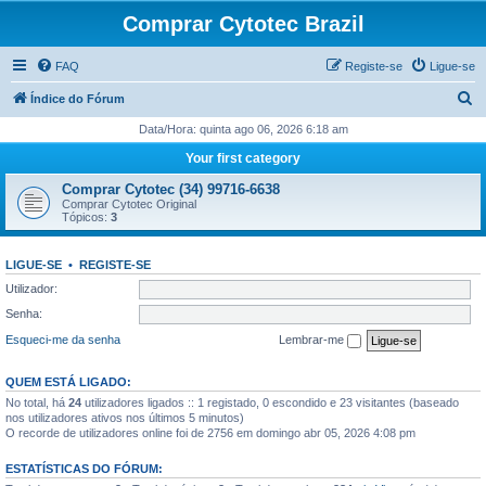
Comprar Cytotec Brazil
FAQ
Registe-se
Ligue-se
P
Índice do Fórum
e
Data/Hora: quinta ago 06, 2026 6:18 am
s
Your first category
q
Comprar Cytotec (34) 99716-6638
u
Comprar Cytotec Original
Tópicos:
3
i
s
LIGUE-SE
•
REGISTE-SE
a
Utilizador:
r
Senha:
Esqueci-me da senha
Lembrar-me
QUEM ESTÁ LIGADO:
No total, há
24
utilizadores ligados :: 1 registado, 0 escondido e 23 visitantes (baseado
nos utilizadores ativos nos últimos 5 minutos)
O recorde de utilizadores online foi de 2756 em domingo abr 05, 2026 4:08 pm
ESTATÍSTICAS DO FÓRUM: