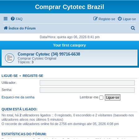
Comprar Cytotec Brazil
FAQ
Registe-se
Ligue-se
P
Índice do Fórum
e
Data/Hora: quinta ago 06, 2026 8:41 pm
s
Your first category
q
Comprar Cytotec (34) 99716-6638
u
Comprar Cytotec Original
Tópicos:
3
i
s
LIGUE-SE
•
REGISTE-SE
a
Utilizador:
r
Senha:
Esqueci-me da senha
Lembrar-me
QUEM ESTÁ LIGADO:
No total, há
2
utilizadores ligados :: 0 registado, 0 escondido e 2 visitantes (baseado nos
utilizadores ativos nos últimos 5 minutos)
O recorde de utilizadores online foi de 2756 em domingo abr 05, 2026 4:08 pm
ESTATÍSTICAS DO FÓRUM: