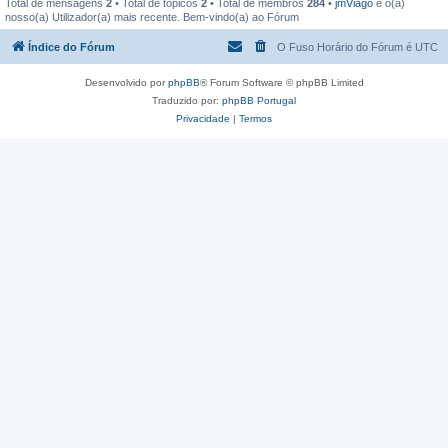
Total de mensagens
2
• Total de tópicos
2
• Total de membros
284
•
jmViago
é o(a)
nosso(a) Utilizador(a) mais recente. Bem-vindo(a) ao Fórum
Índice do Fórum
O Fuso Horário do Fórum é
UTC
Desenvolvido por
phpBB
® Forum Software © phpBB Limited
Traduzido por:
phpBB Portugal
Privacidade
|
Termos