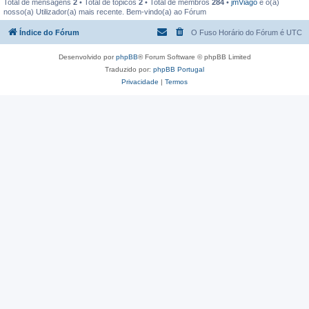
Total de mensagens
2
• Total de tópicos
2
• Total de membros
284
•
jmViago
é o(a)
nosso(a) Utilizador(a) mais recente. Bem-vindo(a) ao Fórum
Índice do Fórum
O Fuso Horário do Fórum é
UTC
Desenvolvido por
phpBB
® Forum Software © phpBB Limited
Traduzido por:
phpBB Portugal
Privacidade
|
Termos