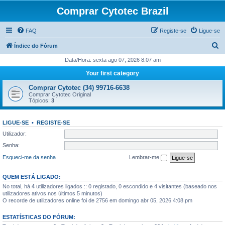
Comprar Cytotec Brazil
FAQ
Registe-se
Ligue-se
P
Índice do Fórum
e
Data/Hora: sexta ago 07, 2026 8:07 am
s
Your first category
q
Comprar Cytotec (34) 99716-6638
u
Comprar Cytotec Original
Tópicos:
3
i
s
LIGUE-SE
•
REGISTE-SE
a
Utilizador:
r
Senha:
Esqueci-me da senha
Lembrar-me
QUEM ESTÁ LIGADO:
No total, há
4
utilizadores ligados :: 0 registado, 0 escondido e 4 visitantes (baseado nos
utilizadores ativos nos últimos 5 minutos)
O recorde de utilizadores online foi de 2756 em domingo abr 05, 2026 4:08 pm
ESTATÍSTICAS DO FÓRUM: