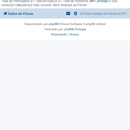
Total de mensagens
2
• Total de tópicos
2
• Total de membros
284
•
jmViago
é o(a)
nosso(a) Utilizador(a) mais recente. Bem-vindo(a) ao Fórum
Índice do Fórum
O Fuso Horário do Fórum é
UTC
Desenvolvido por
phpBB
® Forum Software © phpBB Limited
Traduzido por:
phpBB Portugal
Privacidade
|
Termos