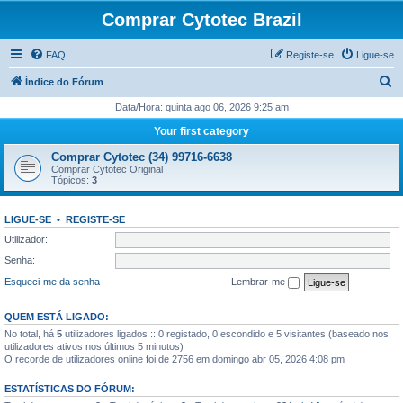
Comprar Cytotec Brazil
FAQ
Registe-se
Ligue-se
P
Índice do Fórum
e
Data/Hora: quinta ago 06, 2026 9:25 am
s
Your first category
q
Comprar Cytotec (34) 99716-6638
u
Comprar Cytotec Original
Tópicos:
3
i
s
LIGUE-SE
•
REGISTE-SE
a
Utilizador:
r
Senha:
Esqueci-me da senha
Lembrar-me
QUEM ESTÁ LIGADO:
No total, há
5
utilizadores ligados :: 0 registado, 0 escondido e 5 visitantes (baseado nos
utilizadores ativos nos últimos 5 minutos)
O recorde de utilizadores online foi de 2756 em domingo abr 05, 2026 4:08 pm
ESTATÍSTICAS DO FÓRUM: