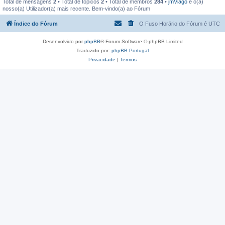
Total de mensagens
2
• Total de tópicos
2
• Total de membros
284
•
jmViago
é o(a)
nosso(a) Utilizador(a) mais recente. Bem-vindo(a) ao Fórum
Índice do Fórum
O Fuso Horário do Fórum é
UTC
Desenvolvido por
phpBB
® Forum Software © phpBB Limited
Traduzido por:
phpBB Portugal
Privacidade
|
Termos