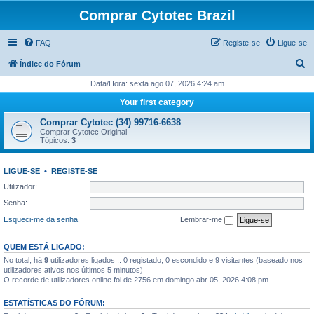
Comprar Cytotec Brazil
FAQ
Registe-se
Ligue-se
P
Índice do Fórum
e
Data/Hora: sexta ago 07, 2026 4:24 am
s
Your first category
q
Comprar Cytotec (34) 99716-6638
u
Comprar Cytotec Original
Tópicos:
3
i
s
LIGUE-SE
•
REGISTE-SE
a
Utilizador:
r
Senha:
Esqueci-me da senha
Lembrar-me
QUEM ESTÁ LIGADO:
No total, há
9
utilizadores ligados :: 0 registado, 0 escondido e 9 visitantes (baseado nos
utilizadores ativos nos últimos 5 minutos)
O recorde de utilizadores online foi de 2756 em domingo abr 05, 2026 4:08 pm
ESTATÍSTICAS DO FÓRUM: