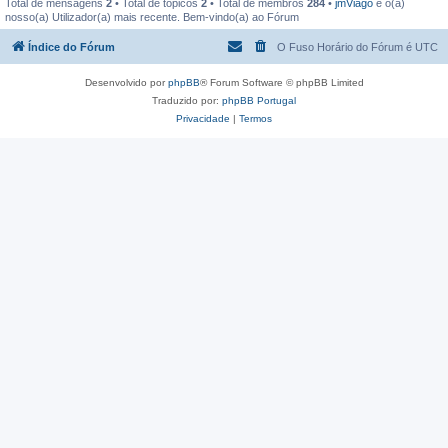
Total de mensagens
2
• Total de tópicos
2
• Total de membros
284
•
jmViago
é o(a)
nosso(a) Utilizador(a) mais recente. Bem-vindo(a) ao Fórum
Índice do Fórum
O Fuso Horário do Fórum é
UTC
Desenvolvido por
phpBB
® Forum Software © phpBB Limited
Traduzido por:
phpBB Portugal
Privacidade
|
Termos