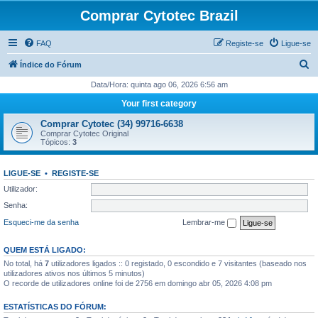
Comprar Cytotec Brazil
FAQ
Registe-se
Ligue-se
P
Índice do Fórum
e
Data/Hora: quinta ago 06, 2026 6:56 am
s
Your first category
q
Comprar Cytotec (34) 99716-6638
u
Comprar Cytotec Original
Tópicos:
3
i
s
LIGUE-SE
•
REGISTE-SE
a
Utilizador:
r
Senha:
Esqueci-me da senha
Lembrar-me
QUEM ESTÁ LIGADO:
No total, há
7
utilizadores ligados :: 0 registado, 0 escondido e 7 visitantes (baseado nos
utilizadores ativos nos últimos 5 minutos)
O recorde de utilizadores online foi de 2756 em domingo abr 05, 2026 4:08 pm
ESTATÍSTICAS DO FÓRUM: