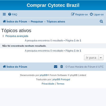
Comprar Cytotec Brazil
FAQ
Registe-se
Ligue-se
P
Índice do Fórum
Pesquisar
Tópicos ativos
e
Tópicos ativos
s
Pesquisa avançada
q
A pesquisa encontrou 0 resultado • Página
1
de
1
u
Não foi encontrado nenhum resultado.
i
A pesquisa encontrou 0 resultado • Página
1
de
1
s
Ir para
a
Índice do Fórum
O Fuso Horário do Fórum é
UTC
r
Desenvolvido por
phpBB
® Forum Software © phpBB Limited
Traduzido por:
phpBB Portugal
Privacidade
|
Termos