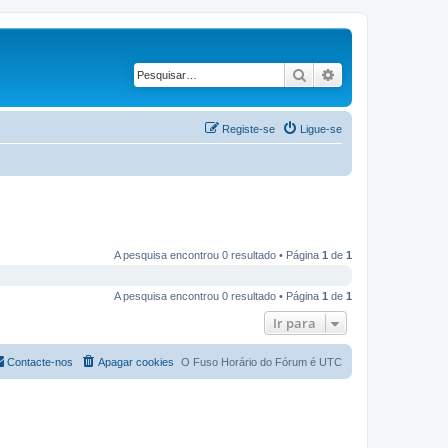
Pesquisar
Pesquisa avançad
Registe-se
Ligue-se
A pesquisa encontrou 0 resultado • Página
1
de
1
A pesquisa encontrou 0 resultado • Página
1
de
1
Ir para
Contacte-nos
Apagar cookies
O Fuso Horário do Fórum é
UTC