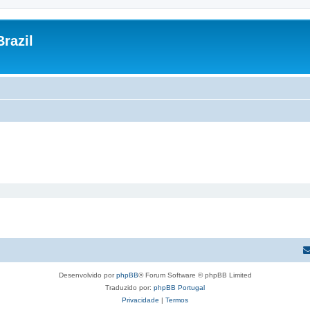
razil
Desenvolvido por
phpBB
® Forum Software © phpBB Limited
Traduzido por:
phpBB Portugal
Privacidade
|
Termos