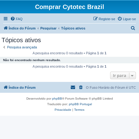
Comprar Cytotec Brazil
FAQ
Registe-se
Ligue-se
P
Índice do Fórum
Pesquisar
Tópicos ativos
e
Tópicos ativos
s
Pesquisa avançada
q
A pesquisa encontrou 0 resultado • Página
1
de
1
u
Não foi encontrado nenhum resultado.
i
A pesquisa encontrou 0 resultado • Página
1
de
1
s
Ir para
a
Índice do Fórum
O Fuso Horário do Fórum é
UTC
r
Desenvolvido por
phpBB
® Forum Software © phpBB Limited
Traduzido por:
phpBB Portugal
Privacidade
|
Termos