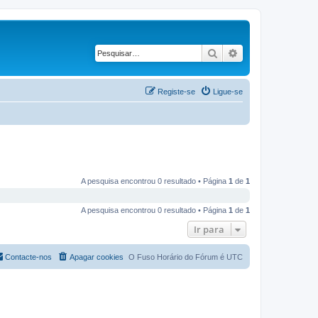
Pesquisar
Pesquisa avançad
Registe-se
Ligue-se
A pesquisa encontrou 0 resultado • Página
1
de
1
A pesquisa encontrou 0 resultado • Página
1
de
1
Ir para
Contacte-nos
Apagar cookies
O Fuso Horário do Fórum é
UTC