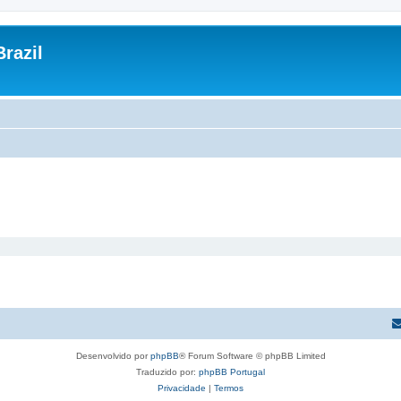
razil
Desenvolvido por
phpBB
® Forum Software © phpBB Limited
Traduzido por:
phpBB Portugal
Privacidade
|
Termos