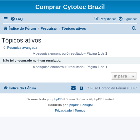
Comprar Cytotec Brazil
FAQ
Registe-se
Ligue-se
P
Índice do Fórum
Pesquisar
Tópicos ativos
e
Tópicos ativos
s
Pesquisa avançada
q
A pesquisa encontrou 0 resultado • Página
1
de
1
u
Não foi encontrado nenhum resultado.
i
A pesquisa encontrou 0 resultado • Página
1
de
1
s
Ir para
a
Índice do Fórum
O Fuso Horário do Fórum é
UTC
r
Desenvolvido por
phpBB
® Forum Software © phpBB Limited
Traduzido por:
phpBB Portugal
Privacidade
|
Termos