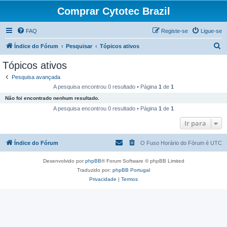
Comprar Cytotec Brazil
FAQ
Registe-se
Ligue-se
P
Índice do Fórum
Pesquisar
Tópicos ativos
e
Tópicos ativos
s
Pesquisa avançada
q
A pesquisa encontrou 0 resultado • Página
1
de
1
u
Não foi encontrado nenhum resultado.
i
A pesquisa encontrou 0 resultado • Página
1
de
1
s
Ir para
a
Índice do Fórum
O Fuso Horário do Fórum é
UTC
r
Desenvolvido por
phpBB
® Forum Software © phpBB Limited
Traduzido por:
phpBB Portugal
Privacidade
|
Termos