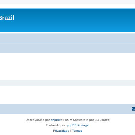
razil
Desenvolvido por
phpBB
® Forum Software © phpBB Limited
Traduzido por:
phpBB Portugal
Privacidade
|
Termos