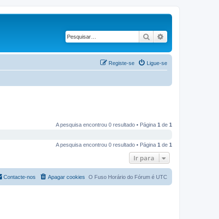
Pesquisar
Pesquisa avançad
Registe-se
Ligue-se
A pesquisa encontrou 0 resultado • Página
1
de
1
A pesquisa encontrou 0 resultado • Página
1
de
1
Ir para
Contacte-nos
Apagar cookies
O Fuso Horário do Fórum é
UTC