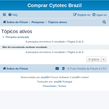
Comprar Cytotec Brazil
FAQ
Registe-se
Ligue-se
P
Índice do Fórum
Pesquisar
Tópicos ativos
e
Tópicos ativos
s
Pesquisa avançada
q
A pesquisa encontrou 0 resultado • Página
1
de
1
u
Não foi encontrado nenhum resultado.
i
A pesquisa encontrou 0 resultado • Página
1
de
1
s
Ir para
a
Índice do Fórum
O Fuso Horário do Fórum é
UTC
r
Desenvolvido por
phpBB
® Forum Software © phpBB Limited
Traduzido por:
phpBB Portugal
Privacidade
|
Termos