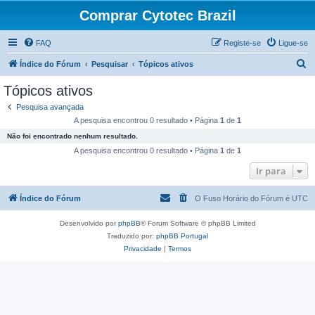
Comprar Cytotec Brazil
FAQ
Registe-se
Ligue-se
P
Índice do Fórum
Pesquisar
Tópicos ativos
e
Tópicos ativos
s
Pesquisa avançada
q
A pesquisa encontrou 0 resultado • Página
1
de
1
u
Não foi encontrado nenhum resultado.
i
A pesquisa encontrou 0 resultado • Página
1
de
1
s
Ir para
a
Índice do Fórum
O Fuso Horário do Fórum é
UTC
r
Desenvolvido por
phpBB
® Forum Software © phpBB Limited
Traduzido por:
phpBB Portugal
Privacidade
|
Termos