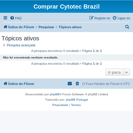
Comprar Cytotec Brazil
FAQ
Registe-se
Ligue-se
P
Índice do Fórum
Pesquisar
Tópicos ativos
e
Tópicos ativos
s
Pesquisa avançada
q
A pesquisa encontrou 0 resultado • Página
1
de
1
u
Não foi encontrado nenhum resultado.
i
A pesquisa encontrou 0 resultado • Página
1
de
1
s
Ir para
a
Índice do Fórum
O Fuso Horário do Fórum é
UTC
r
Desenvolvido por
phpBB
® Forum Software © phpBB Limited
Traduzido por:
phpBB Portugal
Privacidade
|
Termos