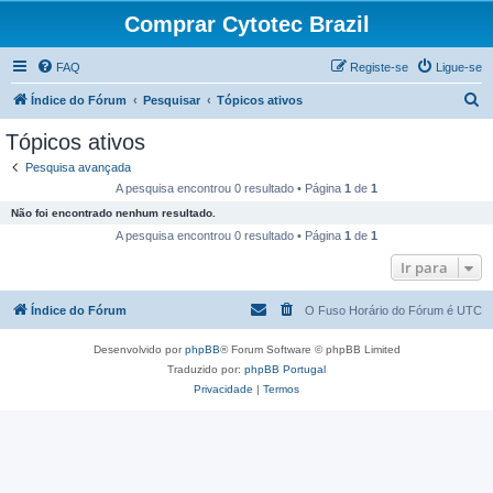
Comprar Cytotec Brazil
FAQ
Registe-se
Ligue-se
P
Índice do Fórum
Pesquisar
Tópicos ativos
e
Tópicos ativos
s
Pesquisa avançada
q
A pesquisa encontrou 0 resultado • Página
1
de
1
u
Não foi encontrado nenhum resultado.
i
A pesquisa encontrou 0 resultado • Página
1
de
1
s
Ir para
a
Índice do Fórum
O Fuso Horário do Fórum é
UTC
r
Desenvolvido por
phpBB
® Forum Software © phpBB Limited
Traduzido por:
phpBB Portugal
Privacidade
|
Termos