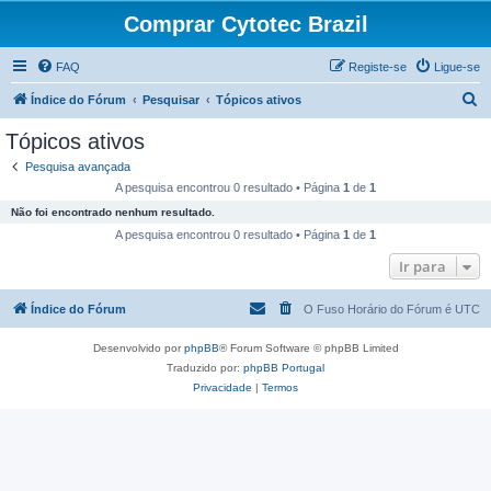
Comprar Cytotec Brazil
FAQ
Registe-se
Ligue-se
P
Índice do Fórum
Pesquisar
Tópicos ativos
e
Tópicos ativos
s
Pesquisa avançada
q
A pesquisa encontrou 0 resultado • Página
1
de
1
u
Não foi encontrado nenhum resultado.
i
A pesquisa encontrou 0 resultado • Página
1
de
1
s
Ir para
a
Índice do Fórum
O Fuso Horário do Fórum é
UTC
r
Desenvolvido por
phpBB
® Forum Software © phpBB Limited
Traduzido por:
phpBB Portugal
Privacidade
|
Termos