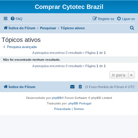
Comprar Cytotec Brazil
FAQ
Registe-se
Ligue-se
P
Índice do Fórum
Pesquisar
Tópicos ativos
e
Tópicos ativos
s
Pesquisa avançada
q
A pesquisa encontrou 0 resultado • Página
1
de
1
u
Não foi encontrado nenhum resultado.
i
A pesquisa encontrou 0 resultado • Página
1
de
1
s
Ir para
a
Índice do Fórum
O Fuso Horário do Fórum é
UTC
r
Desenvolvido por
phpBB
® Forum Software © phpBB Limited
Traduzido por:
phpBB Portugal
Privacidade
|
Termos