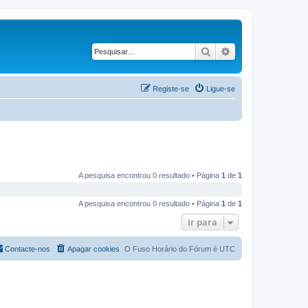
Pesquisar
Pesquisa avançad
Registe-se
Ligue-se
A pesquisa encontrou 0 resultado • Página
1
de
1
A pesquisa encontrou 0 resultado • Página
1
de
1
Ir para
Contacte-nos
Apagar cookies
O Fuso Horário do Fórum é
UTC