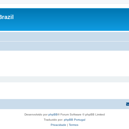
razil
Desenvolvido por
phpBB
® Forum Software © phpBB Limited
Traduzido por:
phpBB Portugal
Privacidade
|
Termos