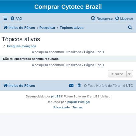
Comprar Cytotec Brazil
FAQ
Registe-se
Ligue-se
P
Índice do Fórum
Pesquisar
Tópicos ativos
e
Tópicos ativos
s
Pesquisa avançada
q
A pesquisa encontrou 0 resultado • Página
1
de
1
u
Não foi encontrado nenhum resultado.
i
A pesquisa encontrou 0 resultado • Página
1
de
1
s
Ir para
a
Índice do Fórum
O Fuso Horário do Fórum é
UTC
r
Desenvolvido por
phpBB
® Forum Software © phpBB Limited
Traduzido por:
phpBB Portugal
Privacidade
|
Termos