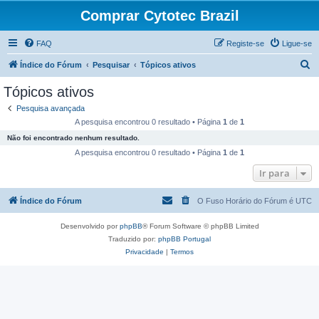
Comprar Cytotec Brazil
FAQ
Registe-se
Ligue-se
P
Índice do Fórum
Pesquisar
Tópicos ativos
e
Tópicos ativos
s
Pesquisa avançada
q
A pesquisa encontrou 0 resultado • Página
1
de
1
u
Não foi encontrado nenhum resultado.
i
A pesquisa encontrou 0 resultado • Página
1
de
1
s
Ir para
a
Índice do Fórum
O Fuso Horário do Fórum é
UTC
r
Desenvolvido por
phpBB
® Forum Software © phpBB Limited
Traduzido por:
phpBB Portugal
Privacidade
|
Termos