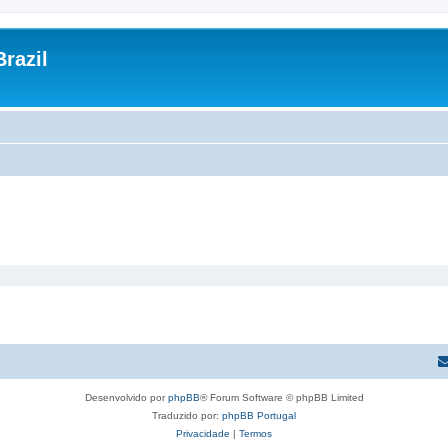
razil
Desenvolvido por
phpBB
® Forum Software © phpBB Limited
Traduzido por:
phpBB Portugal
Privacidade
|
Termos