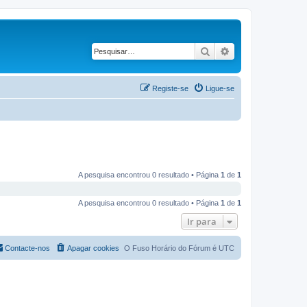
Pesquisar
Pesquisa avançad
Registe-se
Ligue-se
A pesquisa encontrou 0 resultado • Página
1
de
1
A pesquisa encontrou 0 resultado • Página
1
de
1
Ir para
Contacte-nos
Apagar cookies
O Fuso Horário do Fórum é
UTC