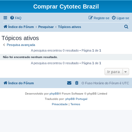
Comprar Cytotec Brazil
FAQ
Registe-se
Ligue-se
P
Índice do Fórum
Pesquisar
Tópicos ativos
e
Tópicos ativos
s
Pesquisa avançada
q
A pesquisa encontrou 0 resultado • Página
1
de
1
u
Não foi encontrado nenhum resultado.
i
A pesquisa encontrou 0 resultado • Página
1
de
1
s
Ir para
a
Índice do Fórum
O Fuso Horário do Fórum é
UTC
r
Desenvolvido por
phpBB
® Forum Software © phpBB Limited
Traduzido por:
phpBB Portugal
Privacidade
|
Termos