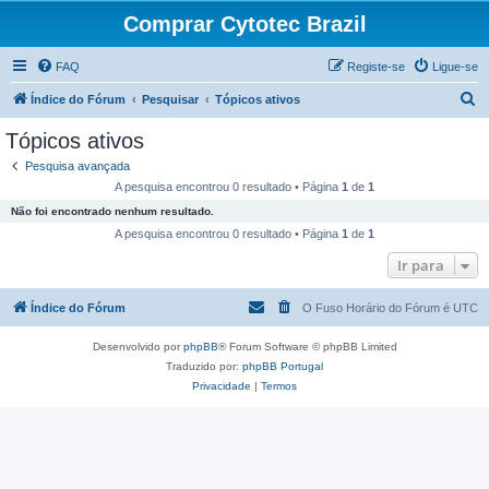
Comprar Cytotec Brazil
FAQ
Registe-se
Ligue-se
P
Índice do Fórum
Pesquisar
Tópicos ativos
e
Tópicos ativos
s
Pesquisa avançada
q
A pesquisa encontrou 0 resultado • Página
1
de
1
u
Não foi encontrado nenhum resultado.
i
A pesquisa encontrou 0 resultado • Página
1
de
1
s
Ir para
a
Índice do Fórum
O Fuso Horário do Fórum é
UTC
r
Desenvolvido por
phpBB
® Forum Software © phpBB Limited
Traduzido por:
phpBB Portugal
Privacidade
|
Termos