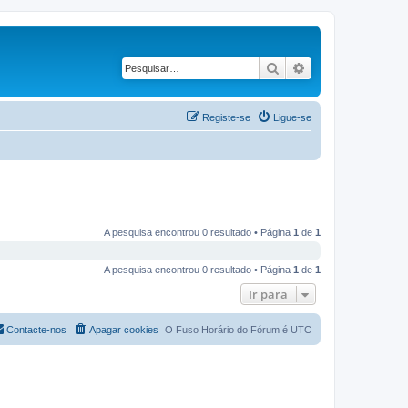
Pesquisar
Pesquisa avançad
Registe-se
Ligue-se
A pesquisa encontrou 0 resultado • Página
1
de
1
A pesquisa encontrou 0 resultado • Página
1
de
1
Ir para
Contacte-nos
Apagar cookies
O Fuso Horário do Fórum é
UTC