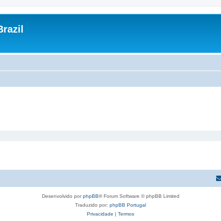
razil
Desenvolvido por
phpBB
® Forum Software © phpBB Limited
Traduzido por:
phpBB Portugal
Privacidade
|
Termos