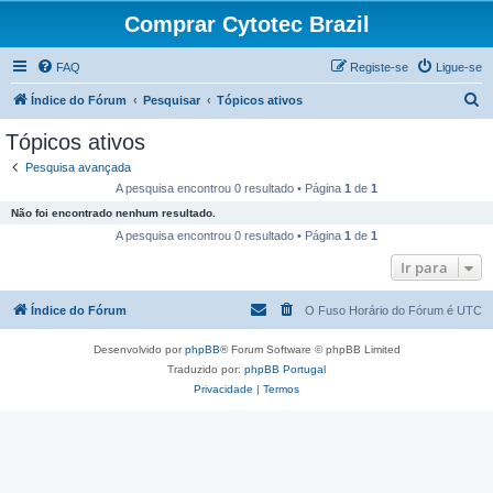
Comprar Cytotec Brazil
FAQ
Registe-se
Ligue-se
P
Índice do Fórum
Pesquisar
Tópicos ativos
e
Tópicos ativos
s
Pesquisa avançada
q
A pesquisa encontrou 0 resultado • Página
1
de
1
u
Não foi encontrado nenhum resultado.
i
A pesquisa encontrou 0 resultado • Página
1
de
1
s
Ir para
a
Índice do Fórum
O Fuso Horário do Fórum é
UTC
r
Desenvolvido por
phpBB
® Forum Software © phpBB Limited
Traduzido por:
phpBB Portugal
Privacidade
|
Termos