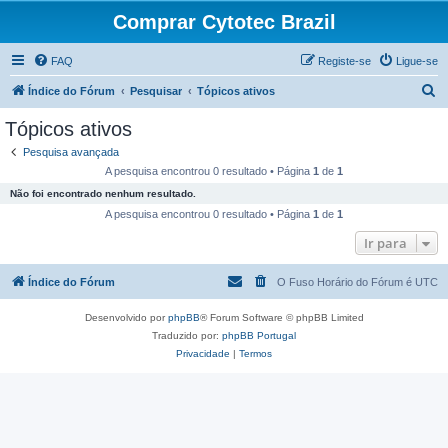
Comprar Cytotec Brazil
FAQ
Registe-se
Ligue-se
P
Índice do Fórum
Pesquisar
Tópicos ativos
e
Tópicos ativos
s
Pesquisa avançada
q
A pesquisa encontrou 0 resultado • Página
1
de
1
u
Não foi encontrado nenhum resultado.
i
A pesquisa encontrou 0 resultado • Página
1
de
1
s
Ir para
a
Índice do Fórum
O Fuso Horário do Fórum é
UTC
r
Desenvolvido por
phpBB
® Forum Software © phpBB Limited
Traduzido por:
phpBB Portugal
Privacidade
|
Termos