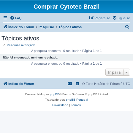
Comprar Cytotec Brazil
FAQ
Registe-se
Ligue-se
P
Índice do Fórum
Pesquisar
Tópicos ativos
e
Tópicos ativos
s
Pesquisa avançada
q
A pesquisa encontrou 0 resultado • Página
1
de
1
u
Não foi encontrado nenhum resultado.
i
A pesquisa encontrou 0 resultado • Página
1
de
1
s
Ir para
a
Índice do Fórum
O Fuso Horário do Fórum é
UTC
r
Desenvolvido por
phpBB
® Forum Software © phpBB Limited
Traduzido por:
phpBB Portugal
Privacidade
|
Termos