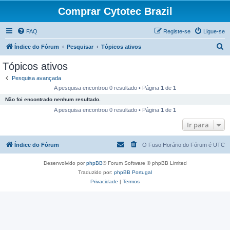
Comprar Cytotec Brazil
FAQ
Registe-se
Ligue-se
P
Índice do Fórum
Pesquisar
Tópicos ativos
e
Tópicos ativos
s
Pesquisa avançada
q
A pesquisa encontrou 0 resultado • Página
1
de
1
u
Não foi encontrado nenhum resultado.
i
A pesquisa encontrou 0 resultado • Página
1
de
1
s
Ir para
a
Índice do Fórum
O Fuso Horário do Fórum é
UTC
r
Desenvolvido por
phpBB
® Forum Software © phpBB Limited
Traduzido por:
phpBB Portugal
Privacidade
|
Termos