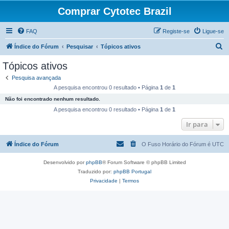
Comprar Cytotec Brazil
FAQ
Registe-se
Ligue-se
P
Índice do Fórum
Pesquisar
Tópicos ativos
e
Tópicos ativos
s
Pesquisa avançada
q
A pesquisa encontrou 0 resultado • Página
1
de
1
u
Não foi encontrado nenhum resultado.
i
A pesquisa encontrou 0 resultado • Página
1
de
1
s
Ir para
a
Índice do Fórum
O Fuso Horário do Fórum é
UTC
r
Desenvolvido por
phpBB
® Forum Software © phpBB Limited
Traduzido por:
phpBB Portugal
Privacidade
|
Termos