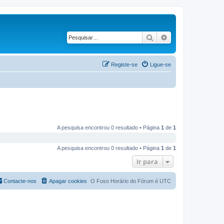
Pesquisar
Pesquisa avançad
Registe-se
Ligue-se
A pesquisa encontrou 0 resultado • Página
1
de
1
A pesquisa encontrou 0 resultado • Página
1
de
1
Ir para
Contacte-nos
Apagar cookies
O Fuso Horário do Fórum é
UTC