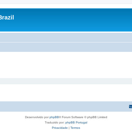
razil
Desenvolvido por
phpBB
® Forum Software © phpBB Limited
Traduzido por:
phpBB Portugal
Privacidade
|
Termos