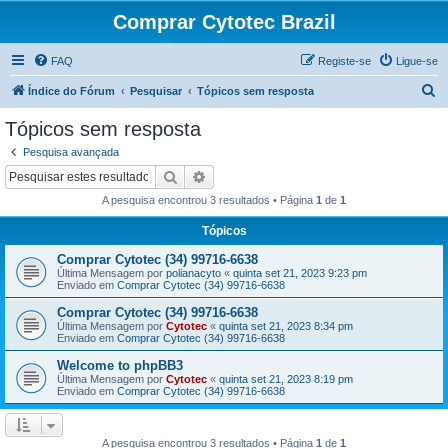
Comprar Cytotec Brazil
FAQ
Registe-se
Ligue-se
P
Índice do Fórum
Pesquisar
Tópicos sem resposta
e
Tópicos sem resposta
s
Pesquisa avançada
q
Pesquisar
Pesquisa avançada
u
A pesquisa encontrou 3 resultados • Página
1
de
1
i
Tópicos
s
Comprar Cytotec (34) 99716-6638
a
Última Mensagem por
polianacyto
«
quinta set 21, 2023 9:23 pm
r
Enviado em
Comprar Cytotec (34) 99716-6638
Comprar Cytotec (34) 99716-6638
Última Mensagem por
Cytotec
«
quinta set 21, 2023 8:34 pm
Enviado em
Comprar Cytotec (34) 99716-6638
Welcome to phpBB3
Última Mensagem por
Cytotec
«
quinta set 21, 2023 8:19 pm
Enviado em
Comprar Cytotec (34) 99716-6638
A pesquisa encontrou 3 resultados • Página
1
de
1