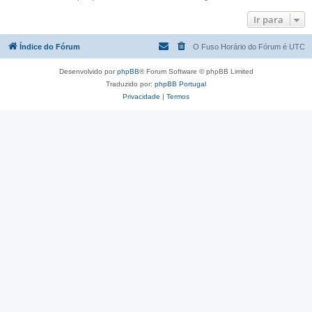
Ir para
Índice do Fórum
O Fuso Horário do Fórum é
UTC
Desenvolvido por
phpBB
® Forum Software © phpBB Limited
Traduzido por:
phpBB Portugal
Privacidade
|
Termos