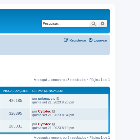
Pesquisar
Pesquisa avançad
Registe-se
Ligue-se
A pesquisa encontrou 3 resultados • Página
1
de
1
VISUALIZAÇÕES
ÚLTIMA MENSAGEM
por
polianacyto
426185
quinta set 21, 2023 9:23 pm
por
Cytotec
320395
quinta set 21, 2023 8:34 pm
por
Cytotec
283031
quinta set 21, 2023 8:19 pm
A pesquisa encontrou 3 resultados • Página
1
de
1