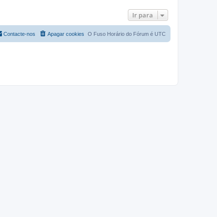
Ir para
Contacte-nos
Apagar cookies
O Fuso Horário do Fórum é
UTC