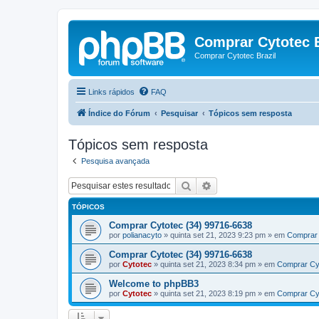
Comprar Cytotec B
Comprar Cytotec Brazil
Links rápidos
FAQ
Índice do Fórum
Pesquisar
Tópicos sem resposta
Tópicos sem resposta
Pesquisa avançada
Pesquisar
Pesquisa avançada
TÓPICOS
Comprar Cytotec (34) 99716-6638
por
polianacyto
»
quinta set 21, 2023 9:23 pm
» em
Comprar 
Comprar Cytotec (34) 99716-6638
por
Cytotec
»
quinta set 21, 2023 8:34 pm
» em
Comprar Cy
Welcome to phpBB3
por
Cytotec
»
quinta set 21, 2023 8:19 pm
» em
Comprar Cy