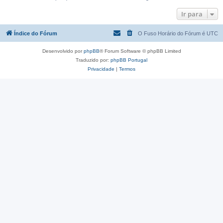
Ir para
Índice do Fórum
O Fuso Horário do Fórum é
UTC
Desenvolvido por
phpBB
® Forum Software © phpBB Limited
Traduzido por:
phpBB Portugal
Privacidade
|
Termos