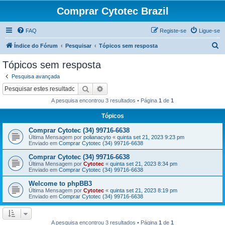
Comprar Cytotec Brazil
FAQ
Registe-se
Ligue-se
P
Índice do Fórum
Pesquisar
Tópicos sem resposta
e
Tópicos sem resposta
s
Pesquisa avançada
q
Pesquisar
Pesquisa avançada
u
A pesquisa encontrou 3 resultados • Página
1
de
1
i
Tópicos
s
Comprar Cytotec (34) 99716-6638
a
Última Mensagem por
polianacyto
«
quinta set 21, 2023 9:23 pm
r
Enviado em
Comprar Cytotec (34) 99716-6638
Comprar Cytotec (34) 99716-6638
Última Mensagem por
Cytotec
«
quinta set 21, 2023 8:34 pm
Enviado em
Comprar Cytotec (34) 99716-6638
Welcome to phpBB3
Última Mensagem por
Cytotec
«
quinta set 21, 2023 8:19 pm
Enviado em
Comprar Cytotec (34) 99716-6638
A pesquisa encontrou 3 resultados • Página
1
de
1