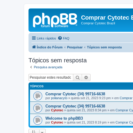
Comprar Cytotec B
Comprar Cytotec Brazil
Links rápidos
FAQ
Índice do Fórum
Pesquisar
Tópicos sem resposta
Tópicos sem resposta
Pesquisa avançada
Pesquisar
Pesquisa avançada
TÓPICOS
Comprar Cytotec (34) 99716-6638
por
polianacyto
»
quinta set 21, 2023 9:23 pm
» em
Comprar 
Comprar Cytotec (34) 99716-6638
por
Cytotec
»
quinta set 21, 2023 8:34 pm
» em
Comprar Cy
Welcome to phpBB3
por
Cytotec
»
quinta set 21, 2023 8:19 pm
» em
Comprar Cy