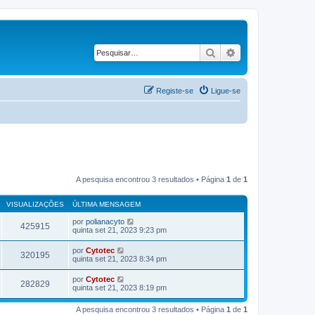
Pesquisar
Pesquisa avançad
Registe-se
Ligue-se
A pesquisa encontrou 3 resultados • Página
1
de
1
VISUALIZAÇÕES
ÚLTIMA MENSAGEM
por
polianacyto
425915
quinta set 21, 2023 9:23 pm
por
Cytotec
320195
quinta set 21, 2023 8:34 pm
por
Cytotec
282829
quinta set 21, 2023 8:19 pm
A pesquisa encontrou 3 resultados • Página
1
de
1