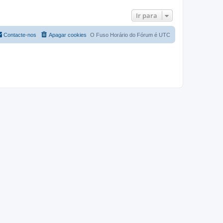
Ir para
Contacte-nos
Apagar cookies
O Fuso Horário do Fórum é
UTC