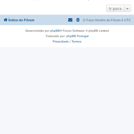
Ir para
Índice do Fórum
O Fuso Horário do Fórum é
UTC
Desenvolvido por
phpBB
® Forum Software © phpBB Limited
Traduzido por:
phpBB Portugal
Privacidade
|
Termos