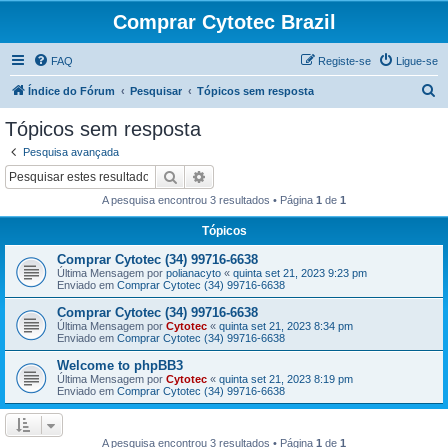
Comprar Cytotec Brazil
FAQ
Registe-se
Ligue-se
P
Índice do Fórum
Pesquisar
Tópicos sem resposta
e
Tópicos sem resposta
s
Pesquisa avançada
q
Pesquisar
Pesquisa avançada
u
A pesquisa encontrou 3 resultados • Página
1
de
1
i
Tópicos
s
Comprar Cytotec (34) 99716-6638
a
Última Mensagem por
polianacyto
«
quinta set 21, 2023 9:23 pm
r
Enviado em
Comprar Cytotec (34) 99716-6638
Comprar Cytotec (34) 99716-6638
Última Mensagem por
Cytotec
«
quinta set 21, 2023 8:34 pm
Enviado em
Comprar Cytotec (34) 99716-6638
Welcome to phpBB3
Última Mensagem por
Cytotec
«
quinta set 21, 2023 8:19 pm
Enviado em
Comprar Cytotec (34) 99716-6638
A pesquisa encontrou 3 resultados • Página
1
de
1