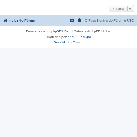
Ir para
Índice do Fórum
O Fuso Horário do Fórum é
UTC
Desenvolvido por
phpBB
® Forum Software © phpBB Limited
Traduzido por:
phpBB Portugal
Privacidade
|
Termos