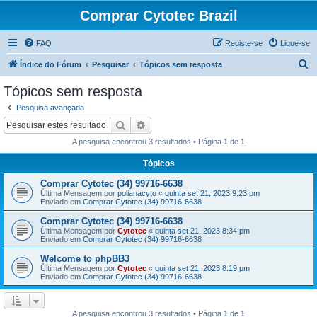
Comprar Cytotec Brazil
FAQ
Registe-se
Ligue-se
P
Índice do Fórum
Pesquisar
Tópicos sem resposta
e
Tópicos sem resposta
s
Pesquisa avançada
q
Pesquisar
Pesquisa avançada
u
A pesquisa encontrou 3 resultados • Página
1
de
1
i
Tópicos
s
Comprar Cytotec (34) 99716-6638
a
Última Mensagem por
polianacyto
«
quinta set 21, 2023 9:23 pm
r
Enviado em
Comprar Cytotec (34) 99716-6638
Comprar Cytotec (34) 99716-6638
Última Mensagem por
Cytotec
«
quinta set 21, 2023 8:34 pm
Enviado em
Comprar Cytotec (34) 99716-6638
Welcome to phpBB3
Última Mensagem por
Cytotec
«
quinta set 21, 2023 8:19 pm
Enviado em
Comprar Cytotec (34) 99716-6638
A pesquisa encontrou 3 resultados • Página
1
de
1