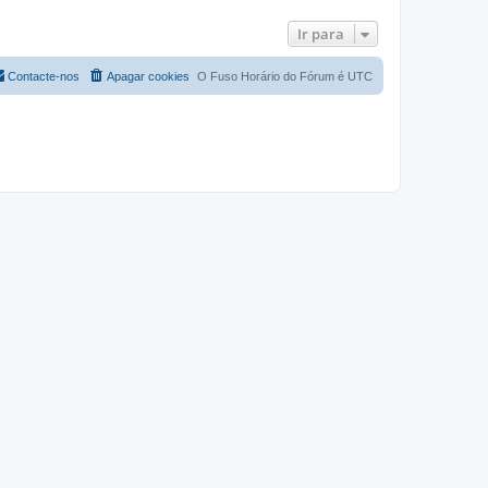
Ir para
Contacte-nos
Apagar cookies
O Fuso Horário do Fórum é
UTC