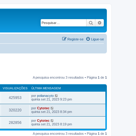
Pesquisar
Pesquisa avançad
Registe-se
Ligue-se
A pesquisa encontrou 3 resultados • Página
1
de
1
VISUALIZAÇÕES
ÚLTIMA MENSAGEM
por
polianacyto
425953
quinta set 21, 2023 9:23 pm
por
Cytotec
320220
quinta set 21, 2023 8:34 pm
por
Cytotec
282856
quinta set 21, 2023 8:19 pm
A pesquisa encontrou 3 resultados • Página
1
de
1