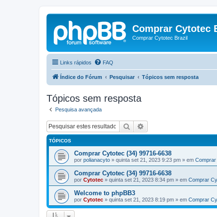
Comprar Cytotec B
Comprar Cytotec Brazil
Links rápidos
FAQ
Índice do Fórum
Pesquisar
Tópicos sem resposta
Tópicos sem resposta
Pesquisa avançada
Pesquisar
Pesquisa avançada
TÓPICOS
Comprar Cytotec (34) 99716-6638
por
polianacyto
»
quinta set 21, 2023 9:23 pm
» em
Comprar 
Comprar Cytotec (34) 99716-6638
por
Cytotec
»
quinta set 21, 2023 8:34 pm
» em
Comprar Cy
Welcome to phpBB3
por
Cytotec
»
quinta set 21, 2023 8:19 pm
» em
Comprar Cy