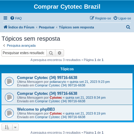
Comprar Cytotec Brazil
FAQ
Registe-se
Ligue-se
P
Índice do Fórum
Pesquisar
Tópicos sem resposta
e
Tópicos sem resposta
s
Pesquisa avançada
q
Pesquisar
Pesquisa avançada
u
A pesquisa encontrou 3 resultados • Página
1
de
1
i
Tópicos
s
Comprar Cytotec (34) 99716-6638
a
Última Mensagem por
polianacyto
«
quinta set 21, 2023 9:23 pm
r
Enviado em
Comprar Cytotec (34) 99716-6638
Comprar Cytotec (34) 99716-6638
Última Mensagem por
Cytotec
«
quinta set 21, 2023 8:34 pm
Enviado em
Comprar Cytotec (34) 99716-6638
Welcome to phpBB3
Última Mensagem por
Cytotec
«
quinta set 21, 2023 8:19 pm
Enviado em
Comprar Cytotec (34) 99716-6638
A pesquisa encontrou 3 resultados • Página
1
de
1