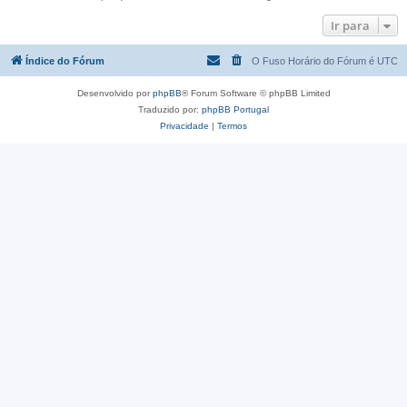
Ir para
Índice do Fórum
O Fuso Horário do Fórum é
UTC
Desenvolvido por
phpBB
® Forum Software © phpBB Limited
Traduzido por:
phpBB Portugal
Privacidade
|
Termos