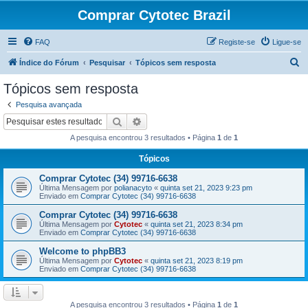
Comprar Cytotec Brazil
FAQ
Registe-se
Ligue-se
P
Índice do Fórum
Pesquisar
Tópicos sem resposta
e
Tópicos sem resposta
s
Pesquisa avançada
q
Pesquisar
Pesquisa avançada
u
A pesquisa encontrou 3 resultados • Página
1
de
1
i
Tópicos
s
Comprar Cytotec (34) 99716-6638
a
Última Mensagem por
polianacyto
«
quinta set 21, 2023 9:23 pm
r
Enviado em
Comprar Cytotec (34) 99716-6638
Comprar Cytotec (34) 99716-6638
Última Mensagem por
Cytotec
«
quinta set 21, 2023 8:34 pm
Enviado em
Comprar Cytotec (34) 99716-6638
Welcome to phpBB3
Última Mensagem por
Cytotec
«
quinta set 21, 2023 8:19 pm
Enviado em
Comprar Cytotec (34) 99716-6638
A pesquisa encontrou 3 resultados • Página
1
de
1