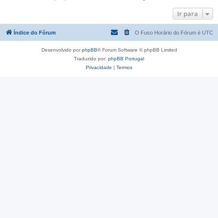
Ir para
Índice do Fórum
O Fuso Horário do Fórum é
UTC
Desenvolvido por
phpBB
® Forum Software © phpBB Limited
Traduzido por:
phpBB Portugal
Privacidade
|
Termos