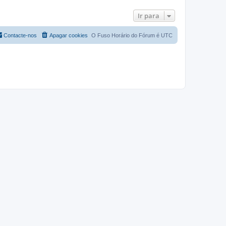
Ir para
Contacte-nos
Apagar cookies
O Fuso Horário do Fórum é
UTC