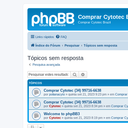
Comprar Cytotec B
Comprar Cytotec Brazil
Links rápidos
FAQ
Índice do Fórum
Pesquisar
Tópicos sem resposta
Tópicos sem resposta
Pesquisa avançada
Pesquisar
Pesquisa avançada
TÓPICOS
Comprar Cytotec (34) 99716-6638
por
polianacyto
»
quinta set 21, 2023 9:23 pm
» em
Comprar 
Comprar Cytotec (34) 99716-6638
por
Cytotec
»
quinta set 21, 2023 8:34 pm
» em
Comprar Cy
Welcome to phpBB3
por
Cytotec
»
quinta set 21, 2023 8:19 pm
» em
Comprar Cy