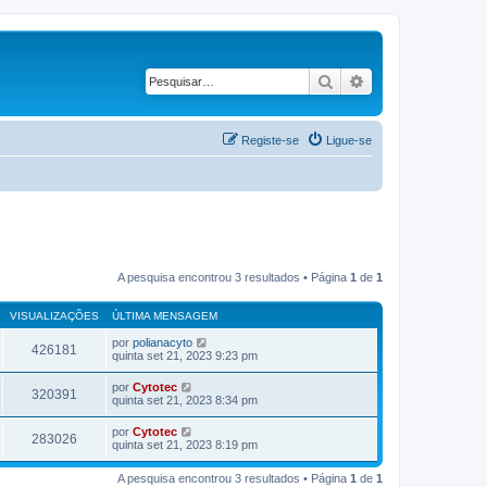
Pesquisar
Pesquisa avançad
Registe-se
Ligue-se
A pesquisa encontrou 3 resultados • Página
1
de
1
VISUALIZAÇÕES
ÚLTIMA MENSAGEM
por
polianacyto
426181
quinta set 21, 2023 9:23 pm
por
Cytotec
320391
quinta set 21, 2023 8:34 pm
por
Cytotec
283026
quinta set 21, 2023 8:19 pm
A pesquisa encontrou 3 resultados • Página
1
de
1