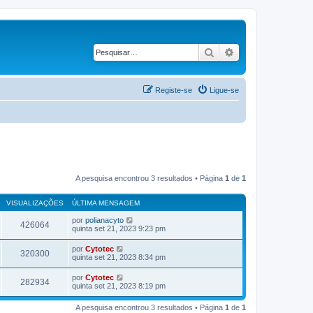
Pesquisar
Pesquisa avançad
Registe-se
Ligue-se
A pesquisa encontrou 3 resultados • Página
1
de
1
VISUALIZAÇÕES
ÚLTIMA MENSAGEM
por
polianacyto
426064
quinta set 21, 2023 9:23 pm
por
Cytotec
320300
quinta set 21, 2023 8:34 pm
por
Cytotec
282934
quinta set 21, 2023 8:19 pm
A pesquisa encontrou 3 resultados • Página
1
de
1