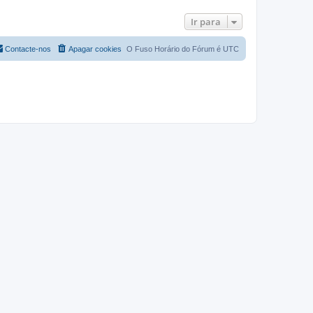
Ir para
Contacte-nos
Apagar cookies
O Fuso Horário do Fórum é
UTC