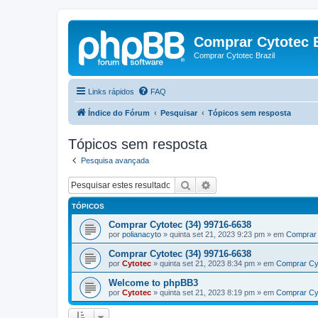
Comprar Cytotec B
Comprar Cytotec Brazil
Links rápidos
FAQ
Índice do Fórum
Pesquisar
Tópicos sem resposta
Tópicos sem resposta
Pesquisa avançada
Pesquisar
Pesquisa avançada
TÓPICOS
Comprar Cytotec (34) 99716-6638
por
polianacyto
»
quinta set 21, 2023 9:23 pm
» em
Comprar 
Comprar Cytotec (34) 99716-6638
por
Cytotec
»
quinta set 21, 2023 8:34 pm
» em
Comprar Cy
Welcome to phpBB3
por
Cytotec
»
quinta set 21, 2023 8:19 pm
» em
Comprar Cy