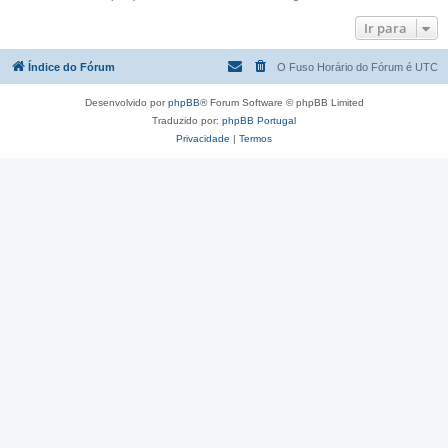
Ir para
Índice do Fórum
O Fuso Horário do Fórum é
UTC
Desenvolvido por
phpBB
® Forum Software © phpBB Limited
Traduzido por:
phpBB Portugal
Privacidade
|
Termos