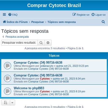
Comprar Cytotec Brazil
FAQ
Registe-se
Ligue-se
P
Índice do Fórum
Pesquisar
Tópicos sem resposta
e
Tópicos sem resposta
s
Pesquisa avançada
q
Pesquisar
Pesquisa avançada
u
A pesquisa encontrou 3 resultados • Página
1
de
1
i
Tópicos
s
Comprar Cytotec (34) 99716-6638
a
Última Mensagem por
polianacyto
«
quinta set 21, 2023 9:23 pm
r
Enviado em
Comprar Cytotec (34) 99716-6638
Comprar Cytotec (34) 99716-6638
Última Mensagem por
Cytotec
«
quinta set 21, 2023 8:34 pm
Enviado em
Comprar Cytotec (34) 99716-6638
Welcome to phpBB3
Última Mensagem por
Cytotec
«
quinta set 21, 2023 8:19 pm
Enviado em
Comprar Cytotec (34) 99716-6638
A pesquisa encontrou 3 resultados • Página
1
de
1