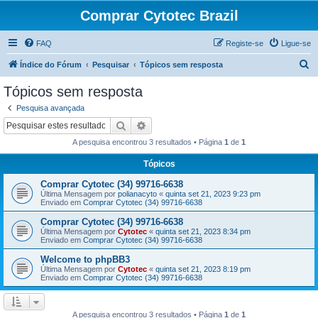
Comprar Cytotec Brazil
FAQ
Registe-se
Ligue-se
P
Índice do Fórum
Pesquisar
Tópicos sem resposta
e
Tópicos sem resposta
s
Pesquisa avançada
q
Pesquisar
Pesquisa avançada
u
A pesquisa encontrou 3 resultados • Página
1
de
1
i
Tópicos
s
Comprar Cytotec (34) 99716-6638
a
Última Mensagem por
polianacyto
«
quinta set 21, 2023 9:23 pm
r
Enviado em
Comprar Cytotec (34) 99716-6638
Comprar Cytotec (34) 99716-6638
Última Mensagem por
Cytotec
«
quinta set 21, 2023 8:34 pm
Enviado em
Comprar Cytotec (34) 99716-6638
Welcome to phpBB3
Última Mensagem por
Cytotec
«
quinta set 21, 2023 8:19 pm
Enviado em
Comprar Cytotec (34) 99716-6638
A pesquisa encontrou 3 resultados • Página
1
de
1