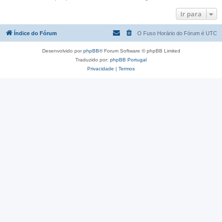
Ir para
Índice do Fórum
O Fuso Horário do Fórum é
UTC
Desenvolvido por
phpBB
® Forum Software © phpBB Limited
Traduzido por:
phpBB Portugal
Privacidade
|
Termos