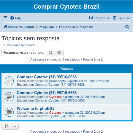
Comprar Cytotec Brazil
FAQ
Registe-se
Ligue-se
P
Índice do Fórum
Pesquisar
Tópicos sem resposta
e
Tópicos sem resposta
s
Pesquisa avançada
q
Pesquisar
Pesquisa avançada
u
A pesquisa encontrou 3 resultados • Página
1
de
1
i
Tópicos
s
Comprar Cytotec (34) 99716-6638
a
Última Mensagem por
polianacyto
«
quinta set 21, 2023 9:23 pm
r
Enviado em
Comprar Cytotec (34) 99716-6638
Comprar Cytotec (34) 99716-6638
Última Mensagem por
Cytotec
«
quinta set 21, 2023 8:34 pm
Enviado em
Comprar Cytotec (34) 99716-6638
Welcome to phpBB3
Última Mensagem por
Cytotec
«
quinta set 21, 2023 8:19 pm
Enviado em
Comprar Cytotec (34) 99716-6638
A pesquisa encontrou 3 resultados • Página
1
de
1