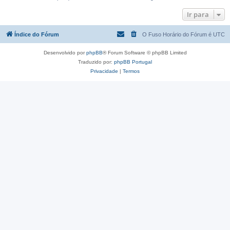
Ir para
Índice do Fórum
O Fuso Horário do Fórum é
UTC
Desenvolvido por
phpBB
® Forum Software © phpBB Limited
Traduzido por:
phpBB Portugal
Privacidade
|
Termos