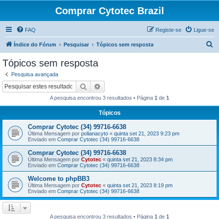
Comprar Cytotec Brazil
FAQ
Registe-se
Ligue-se
P
Índice do Fórum
Pesquisar
Tópicos sem resposta
e
Tópicos sem resposta
s
Pesquisa avançada
q
Pesquisar
Pesquisa avançada
u
A pesquisa encontrou 3 resultados • Página
1
de
1
i
Tópicos
s
Comprar Cytotec (34) 99716-6638
a
Última Mensagem por
polianacyto
«
quinta set 21, 2023 9:23 pm
r
Enviado em
Comprar Cytotec (34) 99716-6638
Comprar Cytotec (34) 99716-6638
Última Mensagem por
Cytotec
«
quinta set 21, 2023 8:34 pm
Enviado em
Comprar Cytotec (34) 99716-6638
Welcome to phpBB3
Última Mensagem por
Cytotec
«
quinta set 21, 2023 8:19 pm
Enviado em
Comprar Cytotec (34) 99716-6638
A pesquisa encontrou 3 resultados • Página
1
de
1