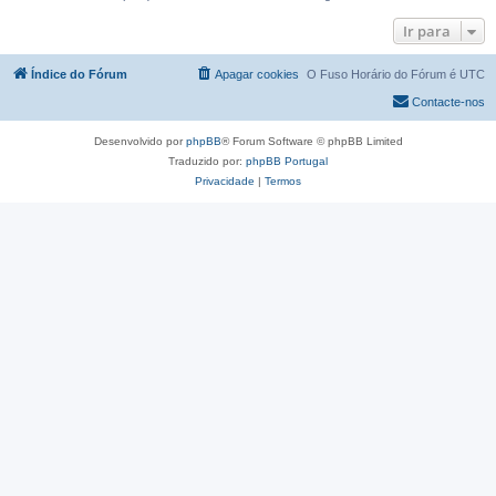
Ir para
Índice do Fórum
Apagar cookies
O Fuso Horário do Fórum é
UTC
Contacte-nos
Desenvolvido por
phpBB
® Forum Software © phpBB Limited
Traduzido por:
phpBB Portugal
Privacidade
|
Termos